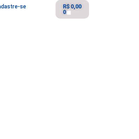
adastre-se
R$
0,00
0