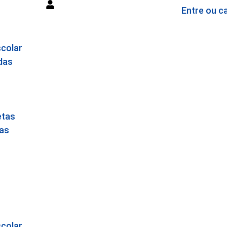
Entre ou c
colar
das
etas
as
colar