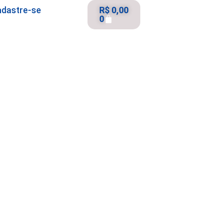
adastre-se
R$
0,00
0