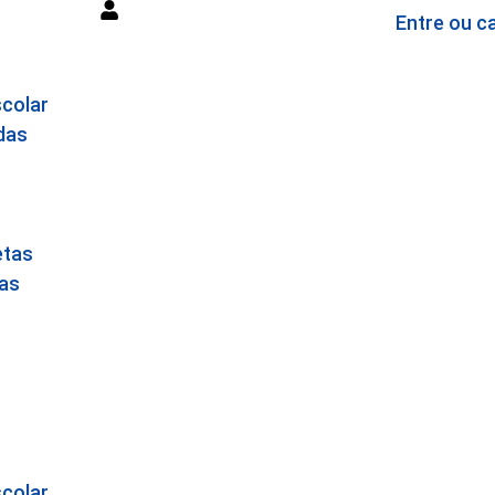
Entre ou c
colar
das
etas
as
colar