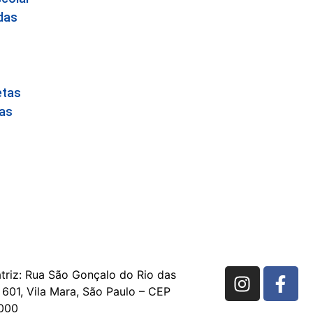
das
etas
as
triz:
Rua São Gonçalo do Rio das
 601, Vila Mara, São Paulo – CEP
000