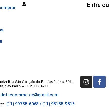
Entre ou
comprar
as
a
triz:
Rua São Gonçalo do Rio das Pedras, 601,
ra, São Paulo – CEP 08081-000
: defaecommerce@gmail.com
(11) 99755-6068 / (11) 95155-9515
App: