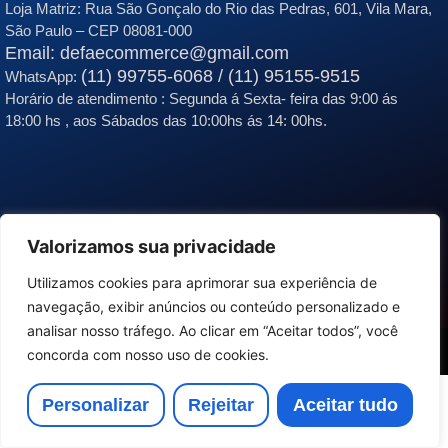
Loja Matriz:
Rua São Gonçalo do Rio das Pedras, 601, Vila Mara,
São Paulo – CEP 08081-000
Email: defaecommerce@gmail.com
(11) 99755-6068 / (11) 95155-9515
WhatsApp:
Horário de atendimento : Segunda á Sexta- feira das 9:00 ás
18:00 hs , aos Sábados das 10:00hs ás 14: 00hs.
Valorizamos sua privacidade
Utilizamos cookies para aprimorar sua experiência de
navegação, exibir anúncios ou conteúdo personalizado e
analisar nosso tráfego. Ao clicar em “Aceitar todos”, você
© Copyright DE&FA – Desenvolvido por IJ.Code
concorda com nosso uso de cookies.
Personalizar
Rejeitar
Aceitar tudo