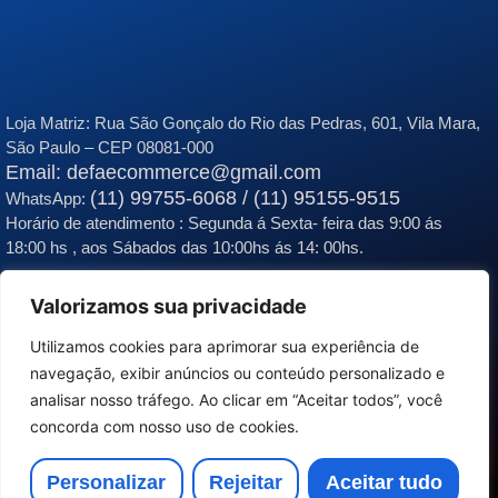
Loja Matriz:
Rua São Gonçalo do Rio das Pedras, 601, Vila Mara,
São Paulo – CEP 08081-000
Email: defaecommerce@gmail.com
(11) 99755-6068 / (11) 95155-9515
WhatsApp:
Horário de atendimento : Segunda á Sexta- feira das 9:00 ás
18:00 hs , aos Sábados das 10:00hs ás 14: 00hs.
Valorizamos sua privacidade
Utilizamos cookies para aprimorar sua experiência de
navegação, exibir anúncios ou conteúdo personalizado e
analisar nosso tráfego. Ao clicar em “Aceitar todos”, você
concorda com nosso uso de cookies.
Personalizar
Rejeitar
Aceitar tudo